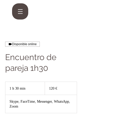
Disponible online
Encuentro de
pareja 1h30
120
euros
1 h 30 min
1
120 €
3
Skype, FaceTime, Messenger, WhatsApp,
0
Zoom
m