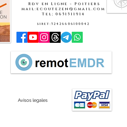
Rdv en Ligne - Poitiers
mail:ecoutezen@gmail.com
Tel;0651511914
siret:52426606100042
Avisos legales