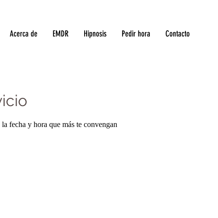
Acerca de
EMDR
Hipnosis
Pedir hora
Contacto
icio
a la fecha y hora que más te convengan