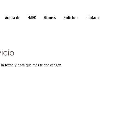
Acerca de
EMDR
Hipnosis
Pedir hora
Contacto
icio
a la fecha y hora que más te convengan