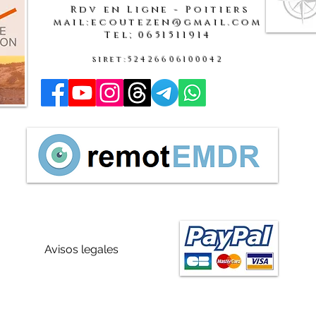
Rdv en Ligne - Poitiers
mail:ecoutezen@gmail.com
Tel;0651511914
siret:52426606100042
Avisos legales